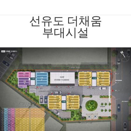
선유도 더채움
부대시설